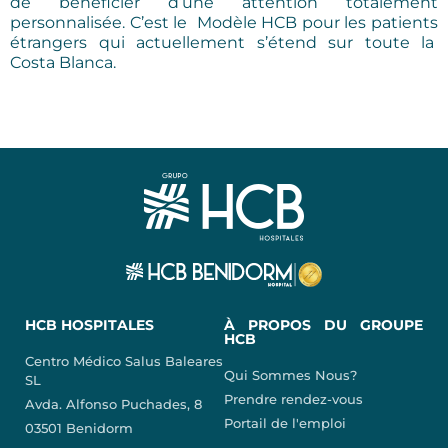
de bénéficier d’une attention totalement
personnalisée. C’est le Modèle HCB pour les patients
étrangers qui actuellement s’étend sur toute la
Costa Blanca.
HCB HOSPITALES
À PROPOS DU GROUPE
HCB
Centro Médico Salus Baleares
Qui Sommes Nous?
SL
Prendre rendez-vous
Avda. Alfonso Puchades, 8
Portail de l'emploi
03501 Benidorm