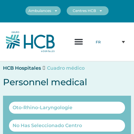
Ambulances
Centres HCB
Qui Sommes Nous?
Personnel médical
Nos centres
FR
HCB Hospitales
Cuadro médico
Personnel medical
Oto-Rhino-Laryngologie
No Has Seleccionado Centro