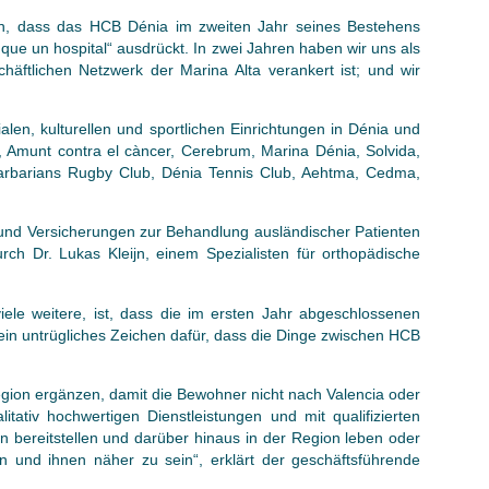
en, dass das HCB Dénia im zweiten Jahr seines Bestehens
ue un hospital“ ausdrückt. In zwei Jahren haben wir uns als
eschäftlichen Netzwerk der Marina Alta verankert ist; und wir
len, kulturellen und sportlichen Einrichtungen in Dénia und
a, Amunt contra el càncer, Cerebrum, Marina Dénia, Solvida,
Barbarians Rugby Club, Dénia Tennis Club, Aehtma, Cedma,
und Versicherungen zur Behandlung ausländischer Patienten
ch Dr. Lukas Kleijn, einem Spezialisten für orthopädische
iele weitere, ist, dass die im ersten Jahr abgeschlossenen
 ein untrügliches Zeichen dafür, dass die Dinge zwischen HCB
.
egion ergänzen, damit die Bewohner nicht nach Valencia oder
tativ hochwertigen Dienstleistungen und mit qualifizierten
n bereitstellen und darüber hinaus in der Region leben oder
n und ihnen näher zu sein“, erklärt der geschäftsführende