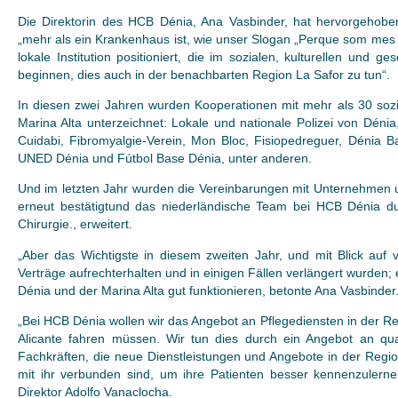
Die Direktorin des HCB Dénia, Ana Vasbinder, hat hervorgehob
„mehr als ein Krankenhaus ist, wie unser Slogan „Perque som mes q
lokale Institution positioniert, die im sozialen, kulturellen und g
beginnen, dies auch in der benachbarten Region La Safor zu tun“.
In diesen zwei Jahren wurden Kooperationen mit mehr als 30 sozia
Marina Alta unterzeichnet: Lokale und nationale Polizei von Déni
Cuidabi, Fibromyalgie-Verein, Mon Bloc, Fisiopedreguer, Dénia 
UNED Dénia und Fútbol Base Dénia, unter anderen.
Und im letzten Jahr wurden die Vereinbarungen mit Unternehmen 
erneut bestätigtund das niederländische Team bei HCB Dénia dur
Chirurgie., erweitert.
„Aber das Wichtigste in diesem zweiten Jahr, und mit Blick auf v
Verträge aufrechterhalten und in einigen Fällen verlängert wurden;
Dénia und der Marina Alta gut funktionieren, betonte Ana Vasbinder
„Bei HCB Dénia wollen wir das Angebot an Pflegediensten in der R
Alicante fahren müssen. Wir tun dies durch ein Angebot an quali
Fachkräften, die neue Dienstleistungen und Angebote in der Regio
mit ihr verbunden sind, um ihre Patienten besser kennenzulerne
Direktor Adolfo Vanaclocha.