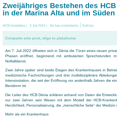
Zweijähriges Bestehen des HCB D
in der Marina Alta und im Süden
|
HCB Hospitales
|
5 Juli 2024
|
No hay comentarios
Noticias
Comparte este post, elige tu plataforma
Am 7. Juli 2022 öffneten sich in Dénia die Türen eines neuen pri
Phasen eröffnet, beginnend mit ambulanten Sprechstunden m
Notfalldienst.
Zwei Jahre später sind beide Etagen des Krankenhauses in Betrieb
medizinische Fachrichtungen und drei multidisziplinäre Abteilung
Intensivstation, die seit der Eröffnung vor anderthalb Jahren die e
Benidorm ist.
Die Leiter des HCB Dénia erklären anhand von Daten die Entwickl
nur zwei Jahren sein Wesen mit dem Modell der HCB-Krankenhä
Herzlichkeit, Personalisierung, die „menschliche Seite“ der Medizin
Mehr als ein Krankenhaus