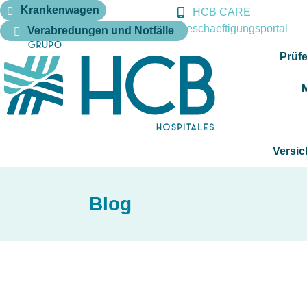
Krankenwagen
HCB CARE
Beschaeftigungsportal
Verabredungen und Notfälle
Prüfe
Versic
Blog