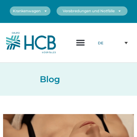
Krankenwagen
Verabredungen und Notfälle
DE
Blog