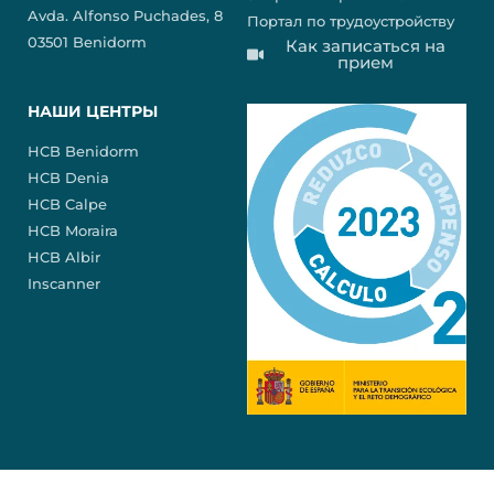
Avda. Alfonso Puchades, 8
Портал по трудоустройству
03501 Benidorm
Как записаться на
прием
НАШИ ЦЕНТРЫ
HCB Benidorm
HCB Denia
HCB Calpe
HCB Moraira
HCB Albir
Inscanner