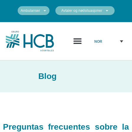
Ambulanser
Avtaler og nødsituasjoner
Medisinsk diagram
Sentrene våre
NOR
Blog
Preguntas frecuentes sobre la