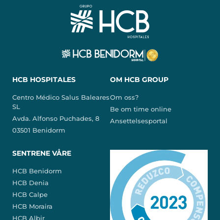
HCB HOSPITALES
OM HCB GROUP
Centro Médico Salus Baleares
Om oss?
SL
Be om time online
Avda. Alfonso Puchades, 8
Ansettelsesportal
03501 Benidorm
SENTRENE VÅRE
HCB Benidorm
HCB Denia
HCB Calpe
HCB Moraira
HCB Albir