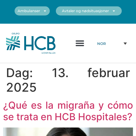
Ambulanser
Avtaler og nødsituasjoner
Medisinsk diagram
Sentrene våre
NOR
Dag:
13. februar
2025
¿Qué es la migraña y cómo
se trata en HCB Hospitales?