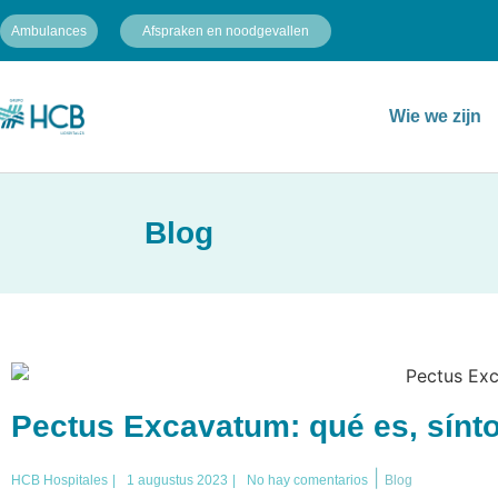
Ambulances
Afspraken en noodgevallen
Wie we zijn
Blog
Pectus Excavatum: qué es, sínt
|
HCB Hospitales
|
1 augustus 2023
|
No hay comentarios
Blog