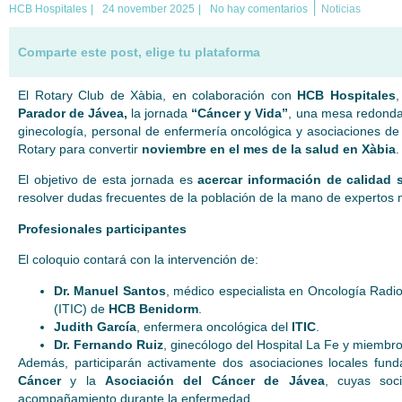
|
HCB Hospitales
|
24 november 2025
|
No hay comentarios
Noticias
Comparte este post, elige tu plataforma
El Rotary Club de Xàbia, en colaboración con
HCB Hospitales
,
Parador de Jávea,
la jornada
“Cáncer y Vida”
, una mesa redonda 
ginecología, personal de enfermería oncológica y asociaciones de p
Rotary para convertir
noviembre en el mes de la salud en Xàbia
.
El objetivo de esta jornada es
acercar información de calidad 
resolver dudas frecuentes de la población de la mano de expertos 
Profesionales participantes
El coloquio contará con la intervención de:
Dr. Manuel Santos
, médico especialista en Oncología Radiot
(ITIC) de
HCB Benidorm
.
Judith García
, enfermera oncológica del
ITIC
.
Dr. Fernando Ruiz
, ginecólogo del Hospital La Fe y miembr
Además, participarán activamente dos asociaciones locales fund
Cáncer
y la
Asociación del Cáncer de Jávea
, cuyas soc
acompañamiento durante la enfermedad.