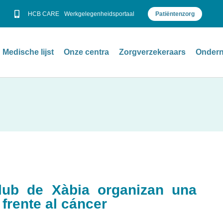
HCB CARE
Werkgelegenheidsportaal
Patiëntenzorg
Medische lijst
Onze centra
Zorgverzekeraars
Ondern
lub de Xàbia organizan una
frente al cáncer