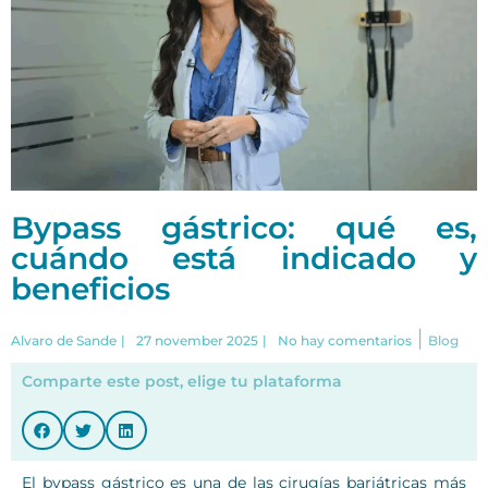
Bypass gástrico: qué es,
cuándo está indicado y
beneficios
|
Alvaro de Sande
|
27 november 2025
|
No hay comentarios
Blog
Comparte este post, elige tu plataforma
El bypass gástrico es una de las cirugías bariátricas más