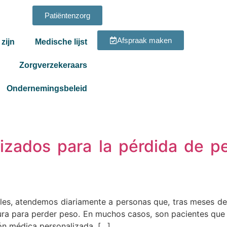
Patiëntenzorg
Afspraak maken
zijn
Medische lijst
Zorgverzekeraars
Ondernemingsbeleid
izados para la pérdida de p
s, atendemos diariamente a personas que, tras meses de int
gura para perder peso. En muchos casos, son pacientes que
ón médica personalizada, […]