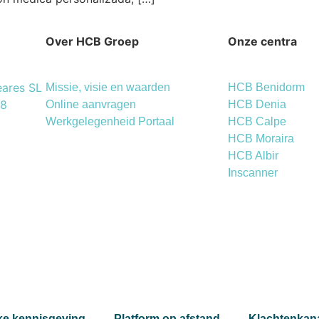
Over HCB Groep
Onze centra
eares SL
Missie, visie en waarden
HCB Benidorm
 8
Online aanvragen
HCB Denia
Werkgelegenheid Portaal
HCB Calpe
HCB Moraira
HCB Albir
Inscanner
jke kennisgeving
Platform op afstand
Klachtenkan