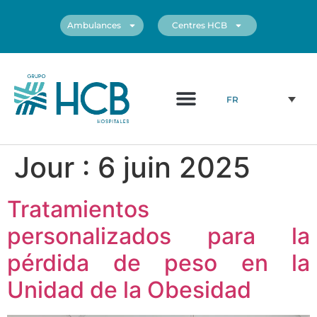
Ambulances
Centres HCB
Qui Sommes Nous?
Personnel médical
Nos centres
FR
Jour :
6 juin 2025
Tratamientos
personalizados para la
pérdida de peso en la
Unidad de la Obesidad