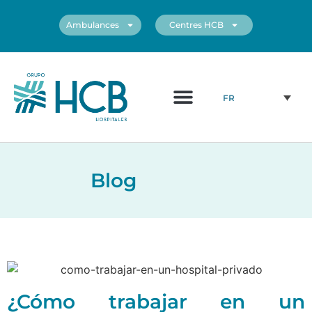
Ambulances
Centres HCB
Qui Sommes Nous?
Personnel médical
Nos centres
FR
Blog
¿Cómo trabajar en un