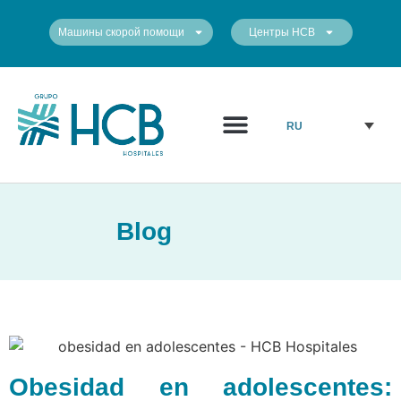
Машины скорой помощи
Центры HCB
Медицинский персонал
Наши центры
RU
Blog
Obesidad en adolescentes: