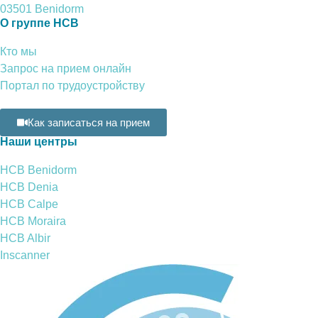
03501 Benidorm
О группе HCB
Кто мы
Запрос на прием онлайн
Портал по трудоустройству
Как записаться на прием
Наши центры
HCB Benidorm
HCB Denia
HCB Calpe
HCB Moraira
HCB Albir
Inscanner