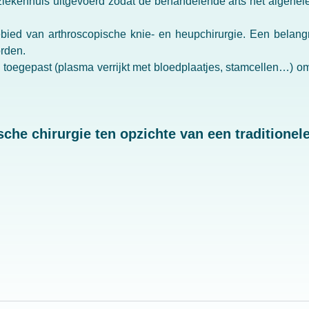
 ziekenhuis uitgevoerd zodat de behandelende arts het algehel
ebied van arthroscopische knie- en heupchirurgie. Een belang
rden.
 toegepast (plasma verrijkt met bloedplaatjes, stamcellen…) 
che chirurgie ten opzichte van een traditionel