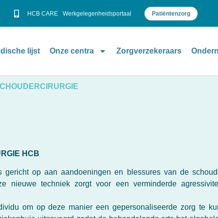
HCB CARE
Werkgelegenheidsportaal
Patiëntenzorg
dische lijst
Onze centra
Zorgverzekeraars
Ondern
SCHOUDERCIRURGIE
RGIE HCB
is gericht op aan aandoeningen en blessures van de schou
Deze nieuwe techniek zorgt voor een verminderde agressivit
 individu om op deze manier een gepersonaliseerde zorg te 