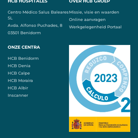
HCB HOSPITALES
OVER HCB GROEP
Centro Médico Salus Baleares
Missie, visie en waarden
SL
Online aanvragen
Avda. Alfonso Puchades, 8
Werkgelegenheid Portaal
03501 Benidorm
ONZE CENTRA
HCB Benidorm
HCB Denia
HCB Calpe
HCB Moraira
HCB Albir
Inscanner