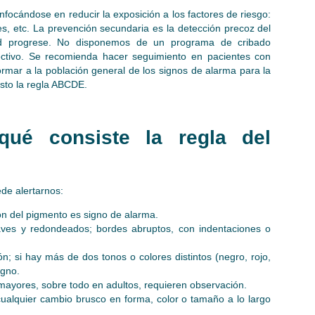
nfocándose en reducir la exposición a los factores de riesgo:
es, etc. La prevención secundaria es la detección precoz del
dad progrese. No disponemos de un programa de cribado
ectivo. Se recomienda hacer seguimiento en pacientes con
ormar a la población general de los signos de alarma para la
esto la regla ABCDE.
qué consiste la regla del
ede alertarnos:
ón del pigmento es signo de alarma.
aves y redondeados; bordes abruptos, con indentaciones o
; si hay más de dos tonos o colores distintos (negro, rojo,
igno.
mayores, sobre todo en adultos, requieren observación.
cualquier cambio brusco en forma, color o tamaño a lo largo