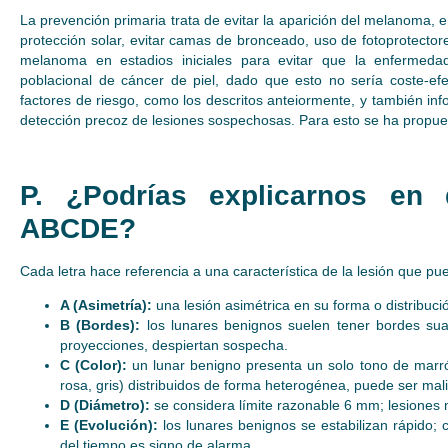
La prevención primaria trata de evitar la aparición del melanoma, e
protección solar, evitar camas de bronceado, uso de fotoprotector
melanoma en estadios iniciales para evitar que la enferme
poblacional de cáncer de piel, dado que esto no sería coste-ef
factores de riesgo, como los descritos anteiormente, y también inf
detección precoz de lesiones sospechosas. Para esto se ha propu
P. ¿Podrías explicarnos en 
ABCDE?
Cada letra hace referencia a una característica de la lesión que pu
A (Asimetría):
una lesión asimétrica en su forma o distribuci
B (Bordes):
los lunares benignos suelen tener bordes su
proyecciones, despiertan sospecha.
C (Color):
un lunar benigno presenta un solo tono de marrón
rosa, gris) distribuidos de forma heterogénea, puede ser mal
D (Diámetro):
se considera límite razonable 6 mm; lesiones 
E (Evolución):
los lunares benignos se estabilizan rápido; 
del tiempo es signo de alarma.