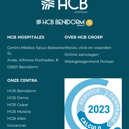
HCB HOSPITALES
OVER HCB GROEP
Centro Médico Salus Baleares
Missie, visie en waarden
SL
Online aanvragen
Avda. Alfonso Puchades, 8
Werkgelegenheid Portaal
03501 Benidorm
ONZE CENTRA
HCB Benidorm
HCB Denia
HCB Calpe
HCB Moraira
HCB Albir
Inscanner