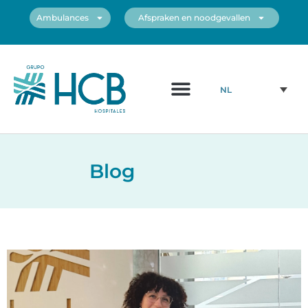
Ambulances
Afspraken en noodgevallen
NL
Blog