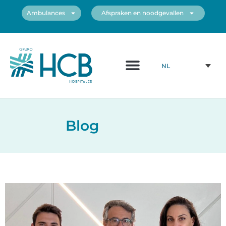
Ambulances
Afspraken en noodgevallen
NL
Blog