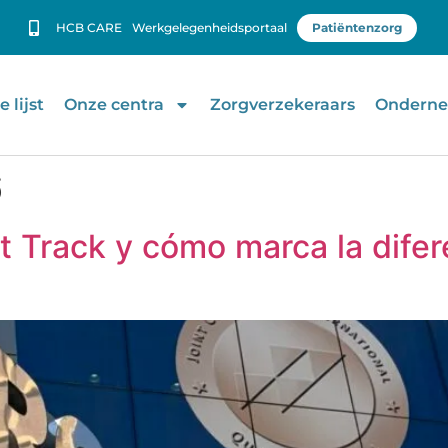
HCB CARE
Werkgelegenheidsportaal
Patiëntenzorg
 lijst
Onze centra
Zorgverzekeraars
Onderne
6
st Track y cómo marca la difer