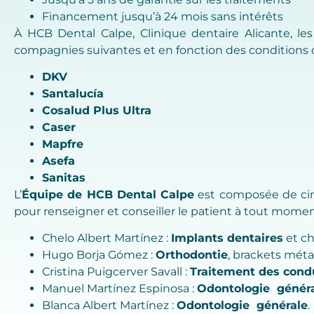
Financement jusqu’à 24 mois sans intérêts
À HCB Dental Calpe, Clinique dentaire Alicante, les
compagnies suivantes et en fonction des conditions d
DKV
Santalucía
Cosalud Plus Ultra
Caser
Mapfre
Asefa
Sanitas
L’
Équipe de HCB Dental Calpe
est composée de cinq 
pour renseigner et conseiller le patient à tout momen
Chelo Albert Martínez :
Implants dentaires
et ch
Hugo Borja Gómez :
Orthodontie
, brackets méta
Cristina Puigcerver Savall :
Traitement des cond
Manuel Martínez Espinosa :
Odontologie génér
Blanca Albert Martínez :
Odontologie générale
.