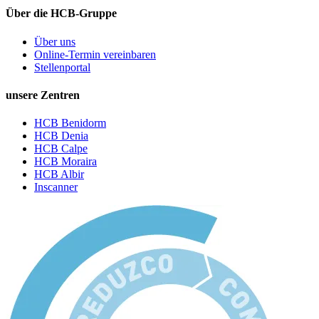
Über die HCB-Gruppe
Über uns
Online-Termin vereinbaren
Stellenportal
unsere Zentren
HCB Benidorm
HCB Denia
HCB Calpe
HCB Moraira
HCB Albir
Inscanner