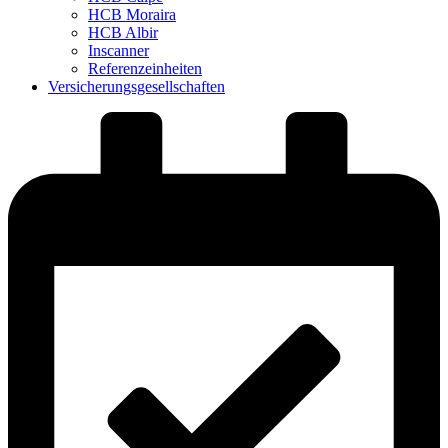
HCB Moraira
HCB Albir
Inscanner
Referenzeinheiten
Versicherungsgesellschaften