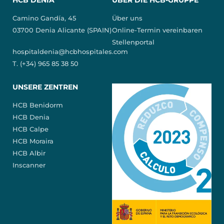
HCB DENIA
ÜBER DIE HCB-GRUPPE
Camino Gandía, 45
Über uns
03700 Denia Alicante (SPAIN)
Online-Termin vereinbaren
Stellenportal
hospitaldenia@hcbhospitales.com
T. (+34) 965 85 38 50
UNSERE ZENTREN
HCB Benidorm
HCB Denia
HCB Calpe
HCB Moraira
HCB Albir
Inscanner