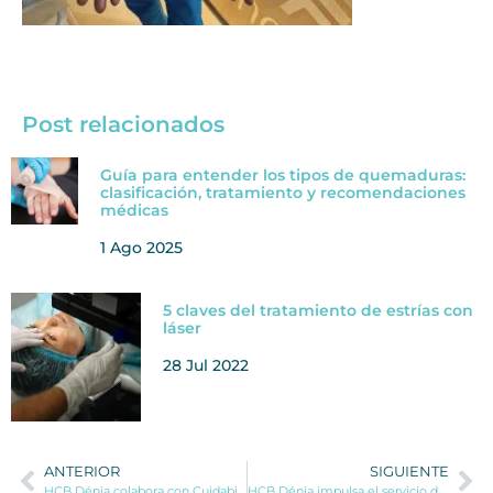
Post relacionados
Guía para entender los tipos de quemaduras:
clasificación, tratamiento y recomendaciones
médicas
1 Ago 2025
5 claves del tratamiento de estrías con
láser
28 Jul 2022
ANTERIOR
SIGUIENTE
HCB Dénia colabora con Cuidabi para ofrecer atención domiciliaria a sus pacientes
HCB Dénia impulsa el servicio de Medicina Digestiva y Endoscopias con la incorporación del Dr. Carlos Alberto Urdaneta