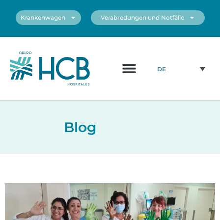
Krankenwagen
Verabredungen und Notfälle
DE
Blog