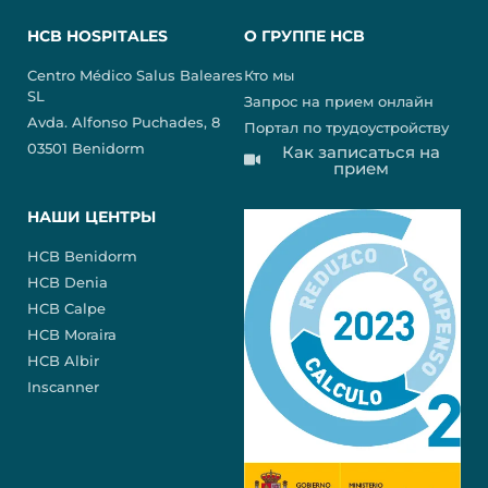
HCB HOSPITALES
О ГРУППЕ HCB
Centro Médico Salus Baleares
Кто мы
SL
Запрос на прием онлайн
Avda. Alfonso Puchades, 8
Портал по трудоустройству
03501 Benidorm
Как записаться на
прием
НАШИ ЦЕНТРЫ
HCB Benidorm
HCB Denia
HCB Calpe
HCB Moraira
HCB Albir
Inscanner