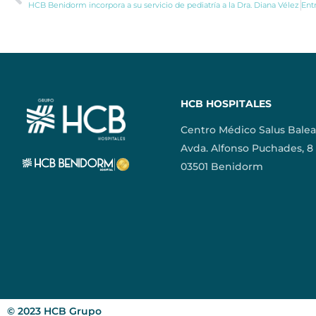
HCB Benidorm incorpora a su servicio de pediatría a la Dra. Diana Vélez
HCB HOSPITALES
Centro Médico Salus Balea
Avda. Alfonso Puchades, 8
03501 Benidorm
© 2023 HCB Grupo