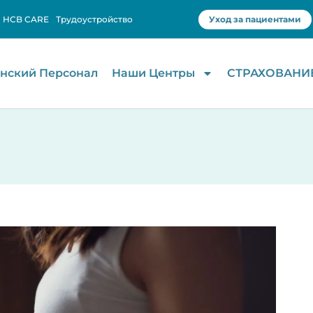
HCB CARE
Трудоустройство
Уход за пациентами
нский Персонал
Наши Центры
СТРАХОВАНИ