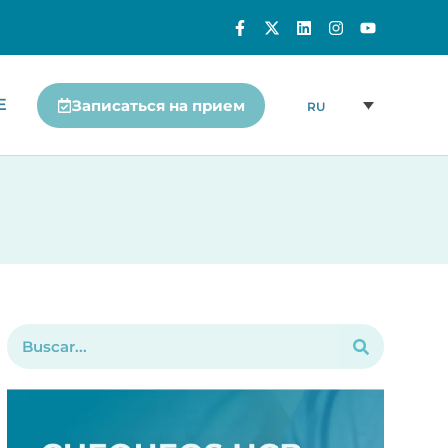
Е
Записаться на прием
RU