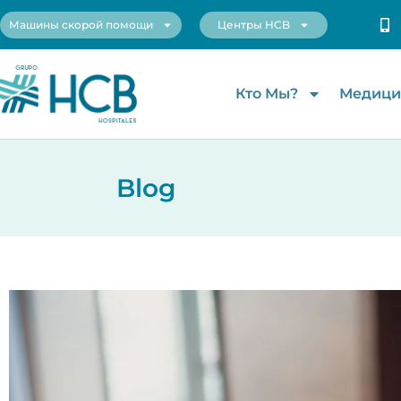
Машины скорой помощи
Центры HCB
Кто Мы?
Медици
Blog