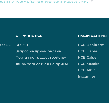
Entrevista al Dr. Pepe Mut: “Somos el único hospital privado de la Marina Alta con consulta de Niño Sano”
О ГРУППЕ HCB
НАШИ ЦЕНТРЫ
res SL
Кто мы
HCB Benidorm
Запрос на прием онлайн
HCB Denia
Портал по трудоустройству
HCB Calpe
Как записаться на прием
HCB Moraira
HCB Albir
Inscanner