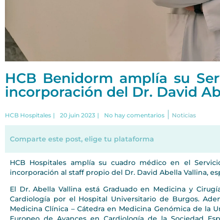
HCB Benidorm amplía su Serv
incorporación del Dr. David Ab
|
HCB Hospitales
|
20 juin 2023
|
No hay comentarios
Noticias
Comparte este post, elige tu plataforma
HCB Hospitales amplía su cuadro médico en el Servici
incorporación al staff propio del Dr. David Abella Vallina, es
El Dr. Abella Vallina está Graduado en Medicina y Cirugí
Cardiología por el Hospital Universitario de Burgos. Ad
Medicina Clínica – Cátedra en Medicina Genómica de la Un
Europeo de Avances en Cardiología de la Sociedad Espa