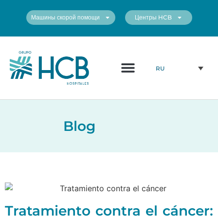
Машины скорой помощи
Центры HCB
Медицинский Персонал
Наши Центры
RU
Blog
Tratamiento contra el cáncer: