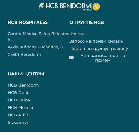
HCB HOSPITALES
О ГРУППЕ HCB
Centro Médico Salus Baleares
Кто мы
SL
Запрос на прием онлайн
Avda. Alfonso Puchades, 8
Портал по трудоустройству
03501 Benidorm
Как записаться на
прием
НАШИ ЦЕНТРЫ
HCB Benidorm
HCB Denia
HCB Calpe
HCB Moraira
HCB Albir
Inscanner