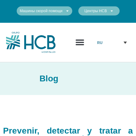
Машины скорой помощи
Центры HCB
Медицинский персонал
Наши центры
RU
Blog
Prevenir, detectar y tratar a