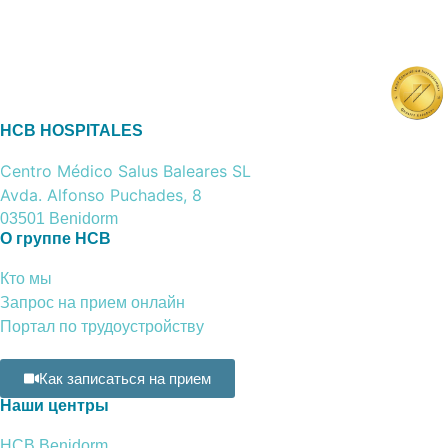
HCB HOSPITALES
Centro Médico Salus Baleares SL
Avda. Alfonso Puchades, 8
03501 Benidorm
О группе HCB
Кто мы
Запрос на прием онлайн
Портал по трудоустройству
Как записаться на прием
Наши центры
HCB Benidorm