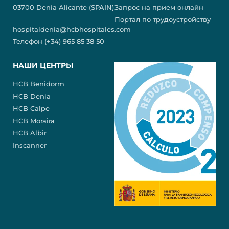
03700 Denia Alicante (SPAIN)
Запрос на прием онлайн
Портал по трудоустройству
hospitaldenia@hcbhospitales.com
Телефон (+34) 965 85 38 50
НАШИ ЦЕНТРЫ
HCB Benidorm
HCB Denia
HCB Calpe
HCB Moraira
HCB Albir
Inscanner