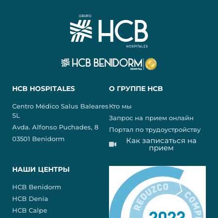
HCB HOSPITALES
О ГРУППЕ HCB
Centro Médico Salus Baleares
Кто мы
SL
Запрос на прием онлайн
Avda. Alfonso Puchades, 8
Портал по трудоустройству
03501 Benidorm
Как записаться на
прием
НАШИ ЦЕНТРЫ
HCB Benidorm
HCB Denia
HCB Calpe