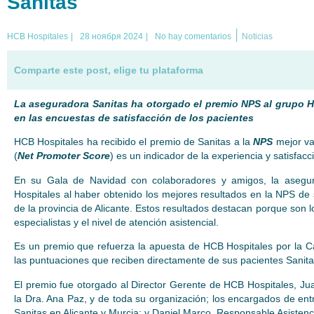
Sanitas
|
HCB Hospitales
|
28 ноября 2024
|
No hay comentarios
Noticias
Comparte este post, elige tu plataforma
La aseguradora Sanitas ha otorgado el premio NPS al grupo H
en las encuestas de satisfacción de los pacientes
HCB Hospitales ha recibido el premio de Sanitas a la
NPS
mejor va
(
Net Promoter Score
) es un indicador de la experiencia y satisfacci
En su Gala de Navidad con colaboradores y amigos, la asegu
Hospitales al haber obtenido los mejores resultados en la NPS de 
de la provincia de Alicante. Estos resultados destacan porque son l
especialistas y el nivel de atención asistencial.
Es un premio que refuerza la apuesta de HCB Hospitales por la Ca
las puntuaciones que reciben directamente de sus pacientes Sanita
El premio fue otorgado al Director Gerente de HCB Hospitales, Ju
la Dra. Ana Paz, y de toda su organización; los encargados de ent
Sanitas en Alicante y Murcia; y Daniel Marco, Responsable Asistenci