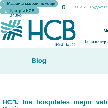
Машины скорой помощи
HCB CARE
Трудоустр
Центры HCB
М
Наши центр
Blog
HCB, los hospitales mejor val