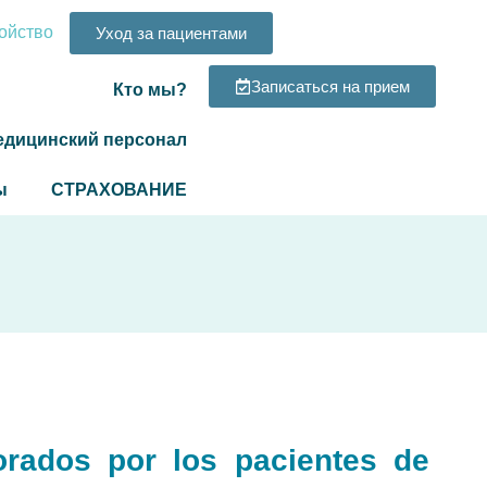
ойство
Уход за пациентами
Записаться на прием
Кто мы?
едицинский персонал
ы
СТРАХОВАНИЕ
orados por los pacientes de