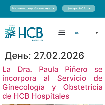
Машины скорой помощи
Центры HCB
Медицинский Персонал
Наши Центры
RU
День:
27.02.2026
La Dra. Paula Piñero se
incorpora al Servicio de
Ginecología y Obstetricia
de HCB Hospitales