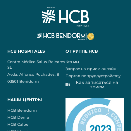
HCB HOSPITALES
О ГРУППЕ HCB
Centro Médico Salus Baleares
Кто мы
SL
Запрос на прием онлайн
Avda. Alfonso Puchades, 8
Портал по трудоустройству
03501 Benidorm
Как записаться на
прием
НАШИ ЦЕНТРЫ
HCB Benidorm
HCB Denia
HCB Calpe