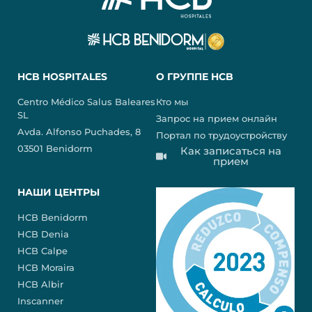
HCB HOSPITALES
О ГРУППЕ HCB
Centro Médico Salus Baleares
Кто мы
SL
Запрос на прием онлайн
Avda. Alfonso Puchades, 8
Портал по трудоустройству
03501 Benidorm
Как записаться на
прием
НАШИ ЦЕНТРЫ
HCB Benidorm
HCB Denia
HCB Calpe
HCB Moraira
HCB Albir
Inscanner