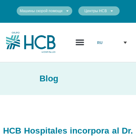
Машины скорой помощи
Центры HCB
Медицинский персонал
Наши центры
RU
Blog
HCB Hospitales incorpora al Dr.