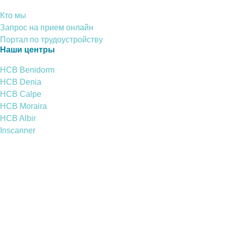
Кто мы
Запрос на прием онлайн
Портал по трудоустройству
Наши центры
HCB Benidorm
HCB Denia
HCB Calpe
HCB Moraira
HCB Albir
Inscanner