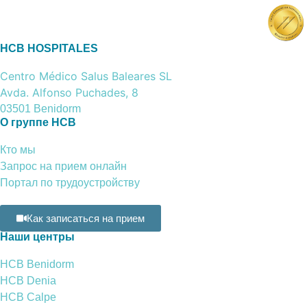
HCB HOSPITALES
Centro Médico Salus Baleares SL
Avda. Alfonso Puchades, 8
03501 Benidorm
О группе HCB
Кто мы
Запрос на прием онлайн
Портал по трудоустройству
Как записаться на прием
Наши центры
HCB Benidorm
HCB Denia
HCB Calpe