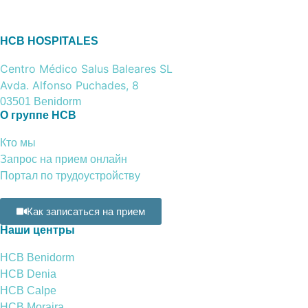
HCB HOSPITALES
Centro Médico Salus Baleares SL
Avda. Alfonso Puchades, 8
03501 Benidorm
О группе HCB
Кто мы
Запрос на прием онлайн
Портал по трудоустройству
Как записаться на прием
Наши центры
HCB Benidorm
HCB Denia
HCB Calpe
HCB Moraira