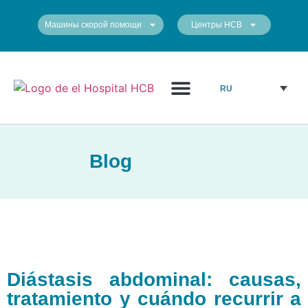
Машины скорой помощи
Центры HCB
Медицинский персонал
Наши центры
RU
Blog
Diástasis abdominal: causas,
tratamiento y cuándo recurrir a