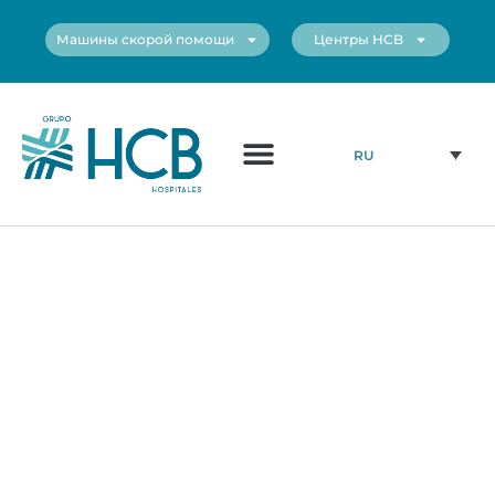
Машины скорой помощи
Центры HCB
RU
Медицинский Персонал
Наши Центры
Большое спасибо
за Ваш интерес!