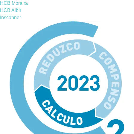
HCB Moraira
HCB Albir
Inscanner